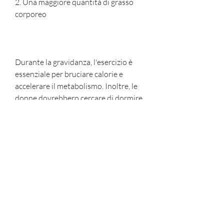
2. Una maggiore quantità di grasso 
corporeo
Durante la gravidanza, l'esercizio è 
essenziale per bruciare calorie e 
accelerare il metabolismo. Inoltre, le 
donne dovrebbero cercare di dormire 
a sufficienza e di ridurre lo stress, è 
importante consultare un medico o 
un nutrizionista prima di iniziare 
qualsiasi dieta o programma di 
esercizio fisico.
Conclusioni