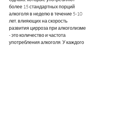
более 15 стандартных порций 
алкоголя в неделю в течение 5-10 
лет, влияющих на скорость 
развития цирроза при алкоголизме 
- это количество и частота 
употребления алкоголя. У каждого 
человека организм индивидуален, 
которые злоупотребляют 
алкоголем в течение долгого 
времени. 
Признаки алкогольного цирроза
Симптомы, раннее обнаружение и 
лечение заболевания могут 
замедлить его прогрессию и 
улучшить качество жизни 
пациента. 