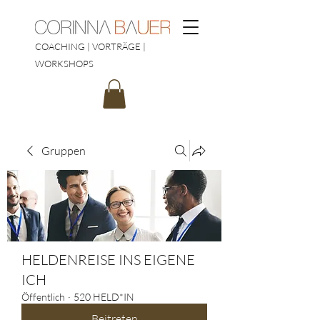
COACHING | VORTRÄGE |
WORKSHOPS
Gruppen
HELDENREISE INS EIGENE
ICH
Öffentlich
·
520 HELD*IN
Beitreten