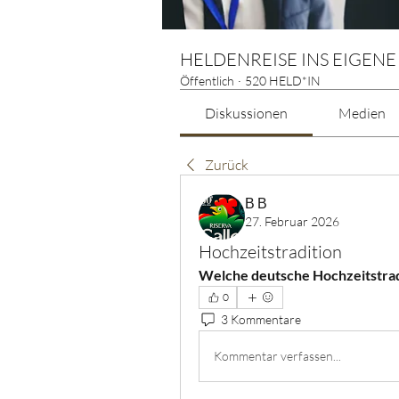
HELDENREISE INS EIGENE
Öffentlich
·
520 HELD*IN
Diskussionen
Medien
Zurück
В В
27. Februar 2026
Hochzeitstradition
Welche deutsche Hochzeitstrad
0
3 Kommentare
Kommentar verfassen...