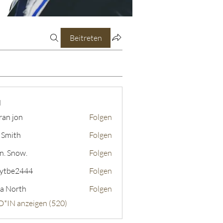
Beitreten
N
ran jon
Folgen
 Smith
Folgen
n. Snow.
Folgen
ytbe2444
Folgen
2444
a North
Folgen
D*IN anzeigen (520)