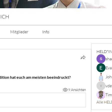
 ICH
Mitglieder
Info
HELD*I
sha
Eva
Joh
ition hat euch am meisten beeindruckt?
vde
vdeytbe
9 Ansichten
Tim
Alle HEL