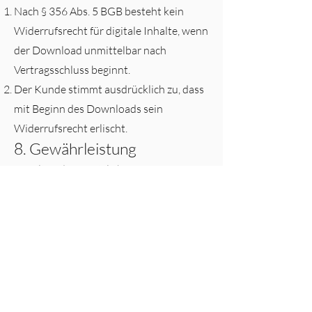
Nach § 356 Abs. 5 BGB besteht kein
Widerrufsrecht für digitale Inhalte, wenn
der Download unmittelbar nach
Vertragsschluss beginnt.
Der Kunde stimmt ausdrücklich zu, dass
mit Beginn des Downloads sein
Widerrufsrecht erlischt.
8. Gewährleistung
Es gelten die gesetzlichen
Gewährleistungsrechte.
Der Verkäufer haftet nur für Schäden, die
auf vorsätzlichem oder grob
fahrlässigem Verhalten beruhen. Eine
Haftung für technische Probleme beim
Download oder auf Kundenseite ist
ausgeschlossen.