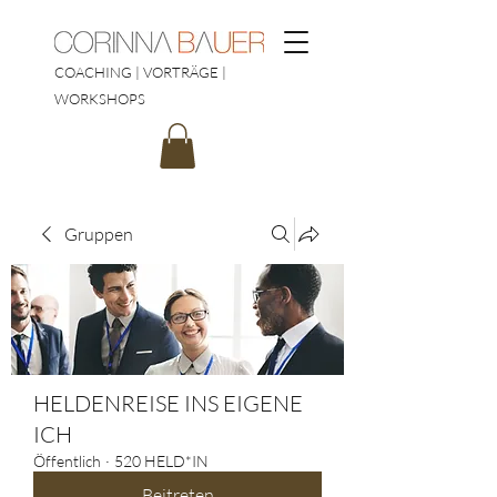
COACHING | VORTRÄGE |
WORKSHOPS
Gruppen
HELDENREISE INS EIGENE
ICH
Öffentlich
·
520 HELD*IN
Beitreten