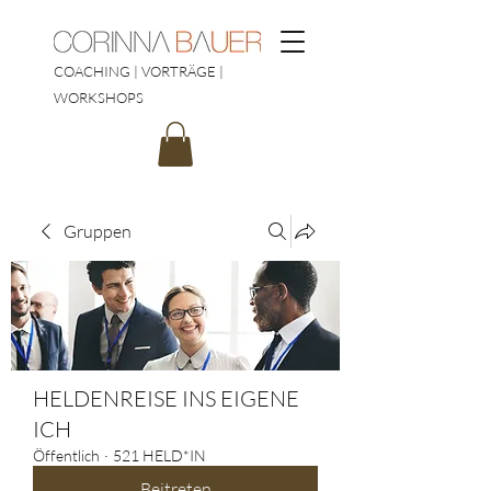
COACHING | VORTRÄGE |
WORKSHOPS
Gruppen
HELDENREISE INS EIGENE
ICH
Öffentlich
·
521 HELD*IN
Beitreten