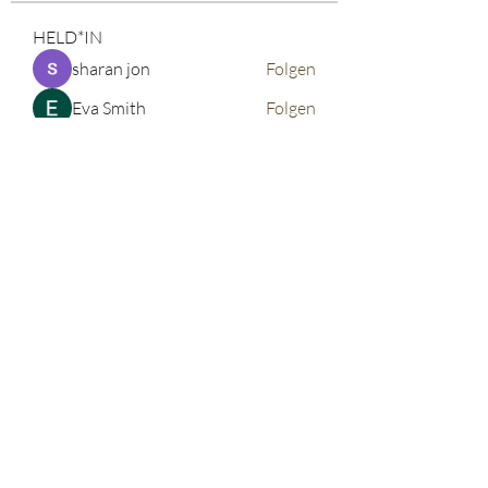
HELD*IN
sharan jon
Folgen
Eva Smith
Folgen
John. Snow.
Folgen
vdeytbe2444
Folgen
vdeytbe2444
Tima North
Folgen
Alle HELD*IN anzeigen (521)
©2026 corinnabauer
Impressum