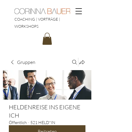
COACHING | VORTRÄGE |
WORKSHOPS
Gruppen
HELDENREISE INS EIGENE
ICH
Öffentlich
·
521 HELD*IN
Beitreten