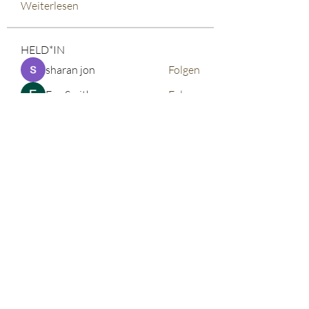
Weiterlesen
HELD*IN
sharan jon
Folgen
Eva Smith
Folgen
John. Snow.
Folgen
vdeytbe2444
Folgen
vdeytbe2444
Tima North
Folgen
Alle HELD*IN anzeigen (521)
©2026 corinnabauer