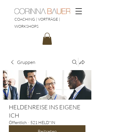
COACHING | VORTRÄGE |
WORKSHOPS
Gruppen
HELDENREISE INS EIGENE
ICH
Öffentlich
·
521 HELD*IN
Beitreten