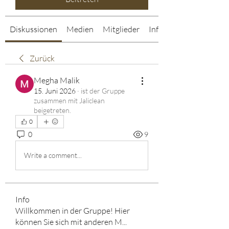
Diskussionen
Medien
Mitglieder
Info
Zurück
Megha Malik
15. Juni 2026
·
ist der Gruppe
zusammen mit
Jaliclean
beigetreten
.
0
0
9
Write a comment...
Info
Willkommen in der Gruppe! Hier
können Sie sich mit anderen M
...