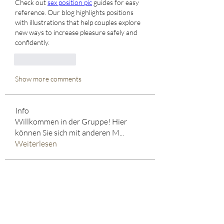
Check out 
sex position pic
 guides for easy 
reference. Our blog highlights positions 
with illustrations that help couples explore 
new ways to increase pleasure safely and 
confidently.
Like
Reply
Show more comments
Info
Willkommen in der Gruppe! Hier
können Sie sich mit anderen M
...
Weiterlesen
HELD*IN
sharan jon
Folgen
Eva Smith
Folgen