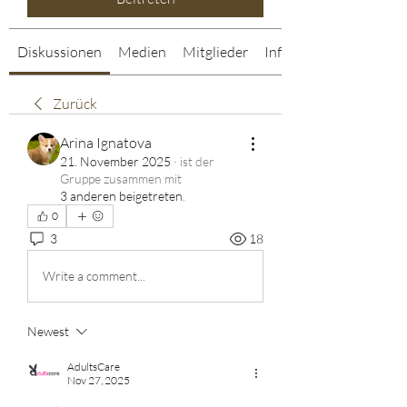
Diskussionen
Medien
Mitglieder
Info
Zurück
Arina Ignatova
21. November 2025
·
ist der
Gruppe zusammen mit
3 anderen beigetreten
.
0
3
18
Write a comment...
Newest
AdultsCare
Nov 27, 2025