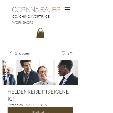
COACHING | VORTRÄGE |
WORKSHOPS
Gruppen
HELDENREISE INS EIGENE
ICH
Öffentlich
·
521 HELD*IN
Beitreten