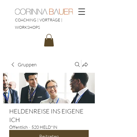
COACHING | VORTRÄGE |
WORKSHOPS
Gruppen
HELDENREISE INS EIGENE
ICH
Öffentlich
·
520 HELD*IN
Beitreten