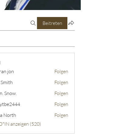
Beitreten
N
ran jon
Folgen
 Smith
Folgen
n. Snow.
Folgen
ytbe2444
Folgen
2444
a North
Folgen
D*IN anzeigen (520)