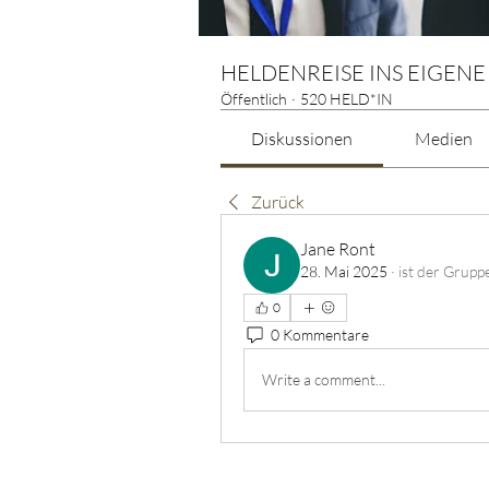
HELDENREISE INS EIGENE
Öffentlich
·
520 HELD*IN
Diskussionen
Medien
Zurück
Jane Ront
28. Mai 2025
·
ist der Grup
0
0 Kommentare
Write a comment...