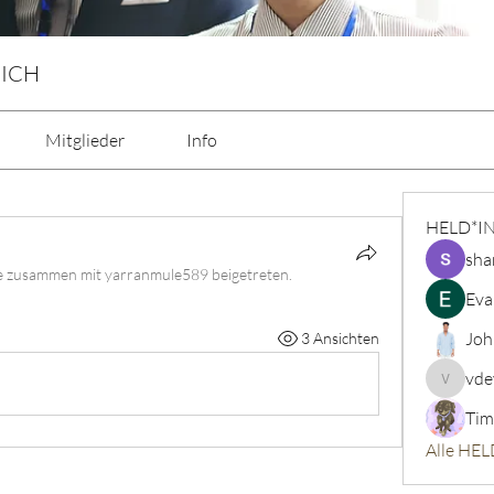
 ICH
Mitglieder
Info
HELD*I
sha
pe zusammen mit
yarranmule589 beigetreten
.
Eva
Joh
3 Ansichten
vde
vdeytbe
Tim
Alle HEL