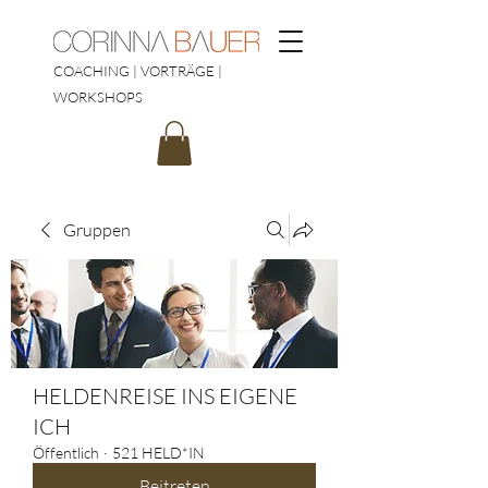
COACHING | VORTRÄGE |
WORKSHOPS
Gruppen
HELDENREISE INS EIGENE
ICH
Öffentlich
·
521 HELD*IN
Beitreten