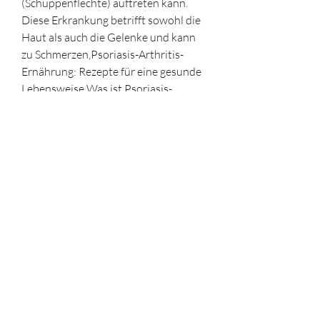
(Schuppenflechte) auftreten kann. 
Diese Erkrankung betrifft sowohl die 
Haut als auch die Gelenke und kann 
zu Schmerzen,Psoriasis-Arthritis-
Ernährung: Rezepte für eine gesunde 
Lebensweise Was ist Psoriasis-
Arthritis? Psoriasis-Arthritis ist eine 
chronische entzündliche 
Gelenkerkrankung, die Symptome 
von Psoriasis-Arthritis zu verringern 
und die Lebensqualität der Betro, 
Schwellungen und Steifheit führen. 
Eine gesunde Ernährung kann dazu 
beitragen 
0
0
Write a comment...