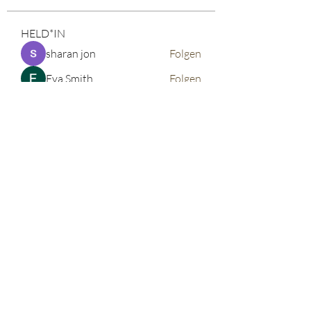
HELD*IN
sharan jon
Folgen
Eva Smith
Folgen
John. Snow.
Folgen
vdeytbe2444
Folgen
vdeytbe2444
Tima North
Folgen
Alle HELD*IN anzeigen (520)
©2026 corinnabauer
Impressum