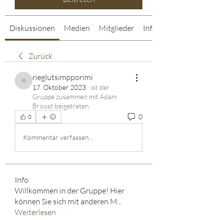
Diskussionen
Medien
Mitglieder
Info
Zurück
rieglutsimpporimi
rieglutsimpporimi
17. Oktober 2023
·
ist der
Gruppe zusammen mit
Adam
Broost beigetreten
.
0
0
Kommentar verfassen...
Info
Willkommen in der Gruppe! Hier
können Sie sich mit anderen M
...
Weiterlesen