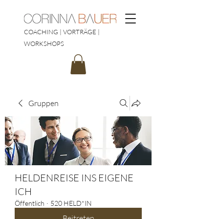
COACHING | VORTRÄGE |
WORKSHOPS
Gruppen
HELDENREISE INS EIGENE
ICH
Öffentlich
·
520 HELD*IN
Beitreten