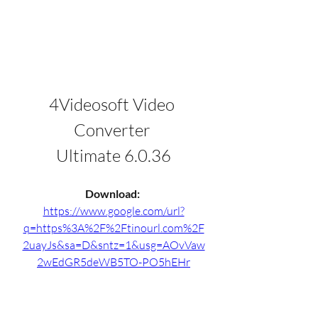
4Videosoft Video 
Converter 
Ultimate 6.0.36
Download: 
https://www.google.com/url?
q=https%3A%2F%2Ftinourl.com%2F
2uayJs&sa=D&sntz=1&usg=AOvVaw
2wEdGR5deWB5TO-PO5hEHr