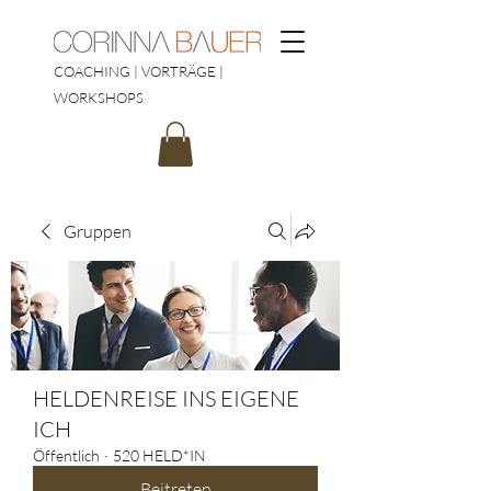
COACHING | VORTRÄGE |
WORKSHOPS
Gruppen
HELDENREISE INS EIGENE
ICH
Öffentlich
·
520 HELD*IN
Beitreten