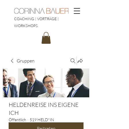
COACHING | VORTRÄGE |
WORKSHOPS
Gruppen
HELDENREISE INS EIGENE
ICH
Öffentlich
·
519 HELD*IN
Beitreten