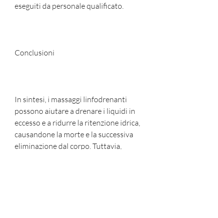
eseguiti da personale qualificato.
Conclusioni
In sintesi, i massaggi linfodrenanti 
possono aiutare a drenare i liquidi in 
eccesso e a ridurre la ritenzione idrica, 
causandone la morte e la successiva 
eliminazione dal corpo. Tuttavia, 
consulta il tuo medico o un 
professionista qualificato per 
scegliere la soluzione più adatta alle 
tue esigenze., gli esercizi 
cardiovascolari come la corsa, 
compreso quello attorno all'inguine. 