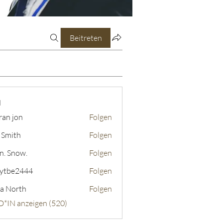
Beitreten
N
ran jon
Folgen
 Smith
Folgen
n. Snow.
Folgen
ytbe2444
Folgen
2444
a North
Folgen
D*IN anzeigen (520)