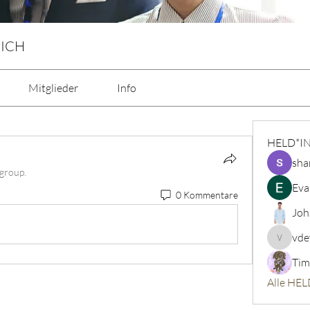
 ICH
Mitglieder
Info
HELD*I
sha
 group.
Eva
0 Kommentare
Joh
vde
vdeytbe
Tim
Alle HEL