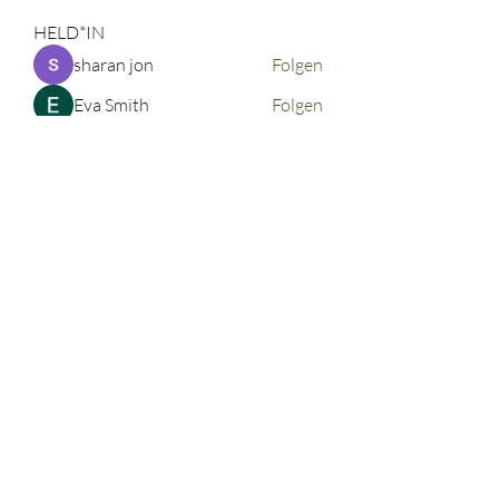
HELD*IN
sharan jon
Folgen
Eva Smith
Folgen
John. Snow.
Folgen
vdeytbe2444
Folgen
vdeytbe2444
Tima North
Folgen
Alle HELD*IN anzeigen (520)
©2026 corinnabauer
Impressum