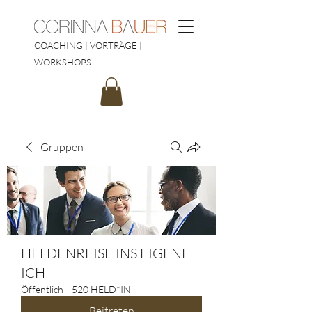
COACHING | VORTRÄGE |
WORKSHOPS
Gruppen
HELDENREISE INS EIGENE
ICH
Öffentlich
·
520 HELD*IN
Beitreten