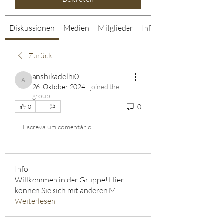
Diskussionen
Medien
Mitglieder
Info
Zurück
anshikadelhi0
anshikadelhi0
26. Oktober 2024
·
joined the
group.
0
0
Escreva um comentário
Info
Willkommen in der Gruppe! Hier
können Sie sich mit anderen M
...
Weiterlesen