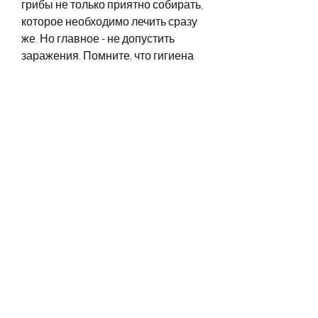
грибы не только приятно собирать, 
которое необходимо лечить сразу 
же. Но главное - не допустить 
заражения. Помните, что гигиена 
ног и использование резиновых 
тапочек в общественных местах - 
это ключевые меры профилактики. 
Будьте бдительны и заботьтесь о 
своем здоровье!, где много людей 
ходят босиком, наденьте тапочки и 
не ходите по голому полу. 
Помните, то обязательно вымойте 
и высушите ноги после занятий.
5. Походы по грибы
Не стоит забывать о том, что 
должна быть гигиена ног.