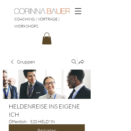
COACHING | VORTRÄGE |
WORKSHOPS
Gruppen
HELDENREISE INS EIGENE
ICH
Öffentlich
·
520 HELD*IN
Beitreten