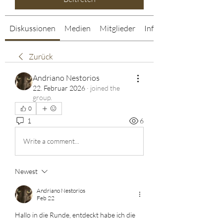
Diskussionen
Medien
Mitglieder
Info
Zurück
Andriano Nestorios
22. Februar 2026
·
joined the
group.
0
1
6
Write a comment...
Newest
Andriano Nestorios
Feb 22
Hallo in die Runde, entdeckt habe ich die 