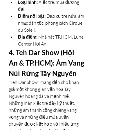
Loại hình:
 Xiếc tre, múa đương 
đại.
Điểm nổi bật:
 Đạo cụ tre nứa, âm 
nhạc dân tộc, phong cách Cirque 
du Soleil.
Địa điểm:
 Nhà hát TP.HCM, Lune 
Center Hội An.
4. Teh Dar Show (Hội 
An & TP.HCM): Âm Vang 
Núi Rừng Tây Nguyên
"Teh Dar Show" mang đến cho khán 
giả một không gian văn hóa Tây 
Nguyên hoang dã và mạnh mẽ. 
Những màn xiếc tre đầy kỹ thuật, 
những âm thanh cồng chiêng vang 
vọng và những điệu múa uyển 
chuyển được kết hợp với hiệu ứng 