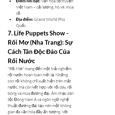
Điểm nổi bật:
 Văn hóa cổ truyền 
Việt Nam – cải lương, hò vè, múa 
cổ.
Địa điểm:
 Grand World Phú 
Quốc.
7. Life Puppets Show - 
Rối Mơ (Nha Trang): Sự 
Cách Tân Độc Đáo Của 
Rối Nước
"Rối Mơ" mang đến một trải nghiệm 
rối nước hoàn toàn mới lạ. Những 
con rối không chỉ xuất hiện trên mặt 
nước, mà còn kết hợp với rối dây, rối 
bóng và múa đương đại. Âm nhạc dân 
tộc Đông Nam Á và ngôn ngữ nghệ 
thuật đương đại tạo nên một không 
gian đa văn hóa đầy ấn tượng. Với 