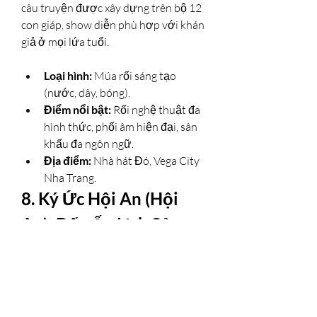
câu truyện được xây dựng trên bộ 12 
con giáp, show diễn phù hợp với khán 
giả ở mọi lứa tuổi.
Loại hình:
 Múa rối sáng tạo 
(nước, dây, bóng).
Điểm nổi bật:
 Rối nghệ thuật đa 
hình thức, phối âm hiện đại, sân 
khấu đa ngôn ngữ.
Địa điểm:
 Nhà hát Đó, Vega City 
Nha Trang.
8. Ký Ức Hội An (Hội 
An): Dấu Ấn Lịch Sử 
Qua Tà Áo Dài
"Ký Ức Hội An" không chỉ là một show 
diễn, đó là một chuyến du hành 
ngược dòng thời gian, đưa bạn đến 