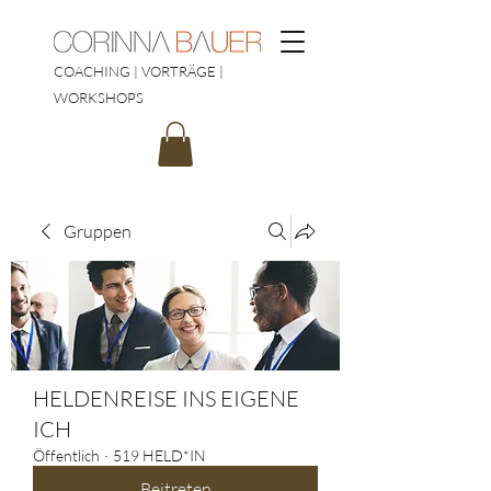
COACHING | VORTRÄGE |
WORKSHOPS
Gruppen
HELDENREISE INS EIGENE
ICH
Öffentlich
·
519 HELD*IN
Beitreten