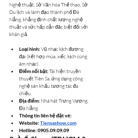
Nghệ thuật, Sở Văn hóa Thể thao, Sở 
Du lịch và lãnh đạo thành phố Đà 
Nẵng, khẳng định chất lượng nghệ 
thuật và sức hấp dẫn đặc biệt đối với 
khán giả.
Loại hình:
 Vũ nhạc kịch đương 
đại (kết hợp múa, xiếc, kịch cùng 
âm nhạc).
Điểm nổi bật:
 Tái hiện truyền 
thuyết Tiên Sa, ứng dụng công 
nghệ sân khấu tương tác đa 
chiều.
Địa điểm:
 Nhà hát Trưng Vương, 
Đà Nẵng.
Thông tin liên hệ đặt vé: 
Website: 
Tiensashow.com
Hotline: 0905.09.09.09