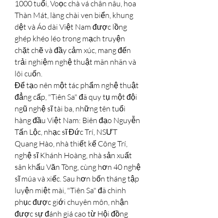
1000 tuổi, Voọc chà vá chân nâu, hoa 
Thàn Mát, làng chài ven biển, khung 
dệt và Áo dài Việt Nam được lồng 
ghép khéo léo trong mạch truyện 
chặt chẽ và đầy cảm xúc, mang đến 
trải nghiệm nghệ thuật mãn nhãn và 
lôi cuốn.
Để tạo nên một tác phẩm nghệ thuật 
đẳng cấp, "Tiên Sa" đã quy tụ một đội 
ngũ nghệ sĩ tài ba, những tên tuổi 
hàng đầu Việt Nam: Biên đạo Nguyễn 
Tấn Lộc, nhạc sĩ Đức Trí, NSƯT 
Quang Hào, nhà thiết kế Công Trí, 
nghệ sĩ Khánh Hoàng, nhà sản xuất 
sân khấu Văn Tòng, cùng hơn 40 nghệ 
sĩ múa và xiếc. Sau hơn bốn tháng tập 
luyện miệt mài, "Tiên Sa" đã chinh 
phục được giới chuyên môn, nhận 
được sự đánh giá cao từ Hội đồng 