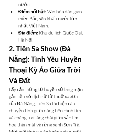
nước.
Điểm nổi bật:
 Văn hóa dân gian 
miền Bắc, sân khấu nước lớn 
nhất Việt Nam.
Địa điểm:
 Khu du lịch Quốc Oai, 
Hà Nội.
2. Tiên Sa Show (Đà 
Nẵng): Tình Yêu Huyền 
Thoại Kỳ Ảo Giữa Trời 
Và Đất
Lấy cảm hứng từ huyền sử lãng mạn 
gắn liền với lịch sử từ thuở xa xưa 
của Đà Nẵng, Tiên Sa tái hiện câu 
chuyện tình giữa nàng tiên cánh tím 
và chàng trai làng chài giữa sắc tím 
hoa thàn mát và rừng xanh Sơn Trà. 
Một mối tình xuyên không gian, một 