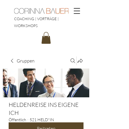
COACHING | VORTRÄGE |
WORKSHOPS
Gruppen
HELDENREISE INS EIGENE
ICH
Öffentlich
·
521 HELD*IN
Beitreten