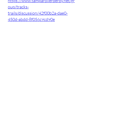
https://www.tamparollerderby.net/gr
oup/tracks-
trails/discussion/42f00b2a-dae0-
450d-abdd-8f056c9cd90e
0
0
Write a comment...
Info
Willkommen in der Gruppe! Hier
können Sie sich mit anderen M
...
Weiterlesen
HELD*IN
sharan jon
Folgen
Eva Smith
Folgen