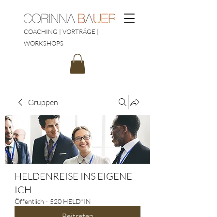
COACHING | VORTRÄGE |
WORKSHOPS
Gruppen
HELDENREISE INS EIGENE
ICH
Öffentlich
·
520 HELD*IN
Beitreten