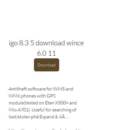
igo 8.3 5 download wince 
6.0 11
Download
Antitheft software for WM5 and 
WM6 phones with GPS 
module(tested on Eten X500+ and 
Mio A701). Useful for searching of 
lost/stolen phâ Expand â. 6Â ... 