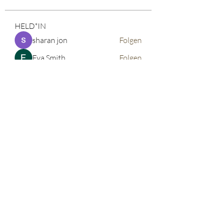
HELD*IN
sharan jon
Folgen
Eva Smith
Folgen
John. Snow.
Folgen
vdeytbe2444
Folgen
vdeytbe2444
Tima North
Folgen
Alle HELD*IN anzeigen (520)
©2026 corinnabauer
Impressum