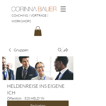
COACHING | VORTRÄGE |
WORKSHOPS
Gruppen
HELDENREISE INS EIGENE
ICH
Öffentlich
·
520 HELD*IN
Beitreten