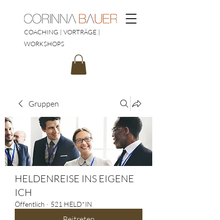
COACHING | VORTRÄGE |
WORKSHOPS
Gruppen
HELDENREISE INS EIGENE
ICH
Öffentlich
·
521 HELD*IN
Beitreten