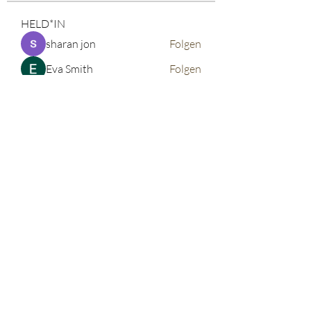
HELD*IN
sharan jon
Folgen
Eva Smith
Folgen
John. Snow.
Folgen
vdeytbe2444
Folgen
vdeytbe2444
Tima North
Folgen
Alle HELD*IN anzeigen (521)
©2026 corinnabauer
Impressum