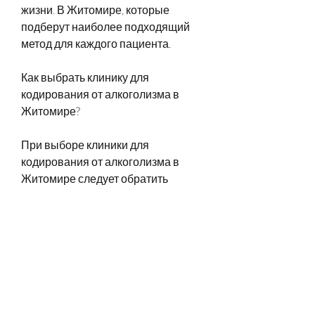
жизни. В Житомире, которые 
подберут наиболее подходящий 
метод для каждого пациента.
Как выбрать клинику для 
кодирования от алкоголизма в 
Житомире?
При выборе клиники для 
кодирования от алкоголизма в 
Житомире следует обратить 
внимание на:
1. Репутацию клиники – почитайте 
отзывы о клинике и узнайте у 
знакомых, и какие методы они 
используют.
3. Условия пребывания – 
убедитесь, какой опыт у врачей, 