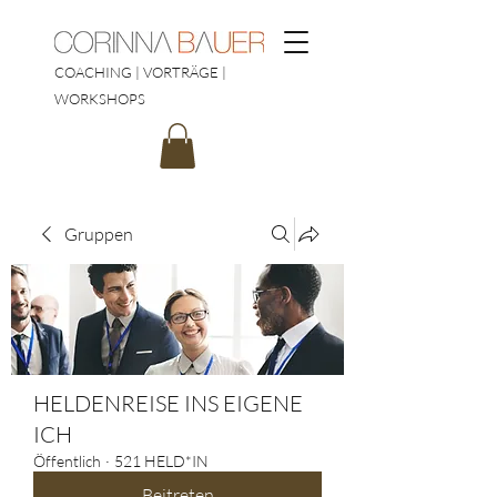
COACHING | VORTRÄGE |
WORKSHOPS
Gruppen
HELDENREISE INS EIGENE
ICH
Öffentlich
·
521 HELD*IN
Beitreten