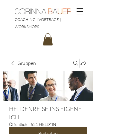
COACHING | VORTRÄGE |
WORKSHOPS
Gruppen
HELDENREISE INS EIGENE
ICH
Öffentlich
·
521 HELD*IN
Beitreten