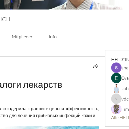
 ICH
Mitglieder
Info
HELD*I
sha
Eva
логи лекарств 
Joh
vde
vdeytbe
х экзодерила: сравните цены и эффективность, 
Tim
тво для лечения грибковых инфекций кожи и 
Alle HEL