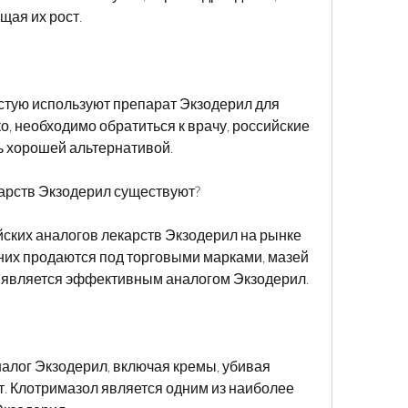
щая их рост.
астую используют препарат Экзодерил для 
, необходимо обратиться к врачу, российские 
ь хорошей альтернативой.
карств Экзодерил существуют?
ских аналогов лекарств Экзодерил на рынке 
них продаются под торговыми марками, мазей 
е является эффективным аналогом Экзодерил.
алог Экзодерил, включая кремы, убивая 
т. Клотримазол является одним из наиболее 