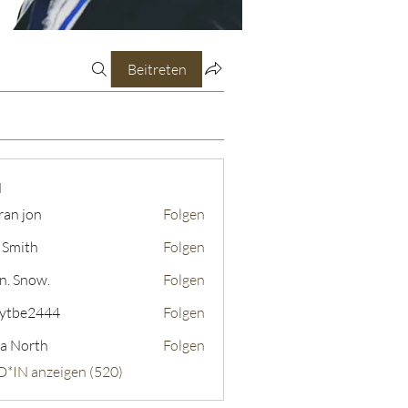
Beitreten
N
ran jon
Folgen
 Smith
Folgen
n. Snow.
Folgen
ytbe2444
Folgen
2444
a North
Folgen
D*IN anzeigen (520)