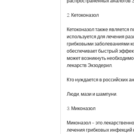
распространенных аналогов Э
2. Кетоконазол
Кетоконазол также является п
используется для лечения ра
грибковыми заболеваниями кож
обеспечивает быстрый эффект
может возникнуть необходимос
лекарств Экзодерил.
Кто нуждается в российских а
Люди, мази и шампуни.
3. Миконазол
Миконазол – это лекарственное
лечения грибковых инфекций к