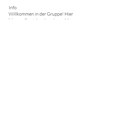
Info
Willkommen in der Gruppe! Hier
können Sie sich mit anderen M
...
Weiterlesen
HELD*IN
sharan jon
Folgen
Eva Smith
Folgen
John. Snow.
Folgen
vdeytbe2444
Folgen
vdeytbe2444
Tima North
Folgen
Alle HELD*IN anzeigen (522)