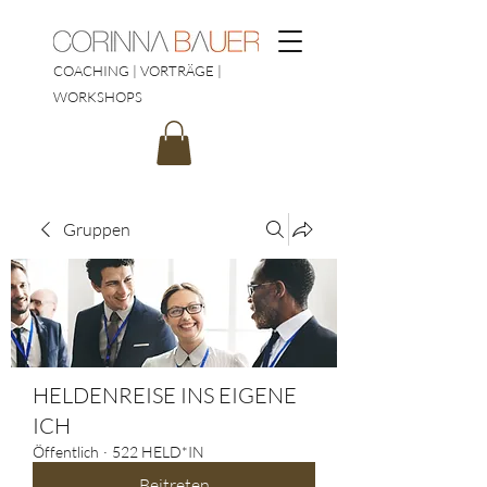
COACHING | VORTRÄGE |
WORKSHOPS
Gruppen
HELDENREISE INS EIGENE
ICH
Öffentlich
·
522 HELD*IN
Beitreten