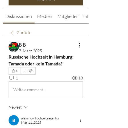
Diskussionen
Medien
Mitglieder
Info
Zurück
В В
7. März 2025
Russische Hochzeit in Hamburg: 
Tamada oder kein Tamada?
0
1
13
Write a comment...
Newest
alexshow hochzeitsagentur
Mar 11, 2025