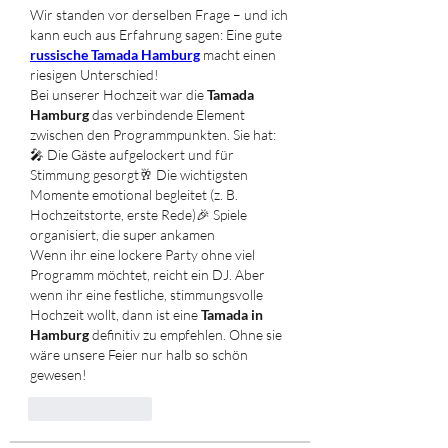
Wir standen vor derselben Frage – und ich 
kann euch aus Erfahrung sagen: Eine gute 
russische Tamada Hamburg
 macht einen 
riesigen Unterschied!
Bei unserer Hochzeit war die 
Tamada 
Hamburg
 das verbindende Element 
zwischen den Programmpunkten. Sie hat:
🎤 Die Gäste aufgelockert und für 
Stimmung gesorgt🥂 Die wichtigsten 
Momente emotional begleitet (z. B. 
Hochzeitstorte, erste Rede)🎉 Spiele 
organisiert, die super ankamen
Wenn ihr eine lockere Party ohne viel 
Programm möchtet, reicht ein DJ. Aber 
wenn ihr eine festliche, stimmungsvolle 
Hochzeit wollt, dann ist eine 
Tamada in 
Hamburg
 definitiv zu empfehlen. Ohne sie 
wäre unsere Feier nur halb so schön 
gewesen!
Like
Reply