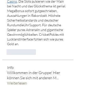
Casino
. Die Slots pulsieren wie der Main 
bei Nacht und das Glücksthema ist genial. 
MegaBonus sofort gutgeschrieben, 
Auszahlungen in Rekordzeit. Höchste 
Sicherheitsstandards und deutscher 
RundumdieUhrSupport. Für deutsche 
Spieler pures Adrenalin und gigantische 
Gewinnmöglichkeiten. CricketPokies mit 
LucklandInterface fühlen sich wie pures 
Gold an.
Like
Reply
Info
Willkommen in der Gruppe! Hier
können Sie sich mit anderen M
...
Weiterlesen
HELD*IN
sharan jon
Folgen