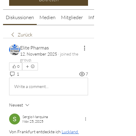
Diskussionen
Medien
Mitglieder
Info
Zurück
Elite Pharmas
12. November 2025
·
joined the
group.
0
1
7
Write a comment...
Newest
Sergio Marquina
Nov 25, 2025
Von Frankfurt entdeckte ich 
Luckland 