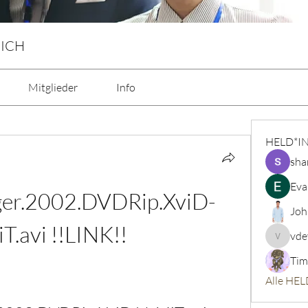
 ICH
Mitglieder
Info
HELD*I
sha
Eva
ger.2002.DVDRip.XviD-
Joh
T.avi !!LINK!!
vde
vdeytbe
Tim
Alle HEL