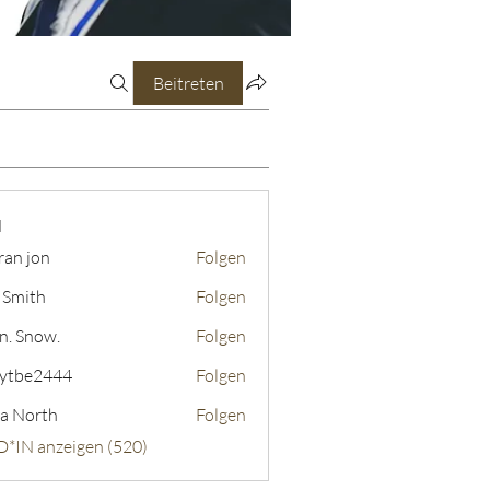
Beitreten
N
ran jon
Folgen
 Smith
Folgen
n. Snow.
Folgen
ytbe2444
Folgen
2444
a North
Folgen
D*IN anzeigen (520)