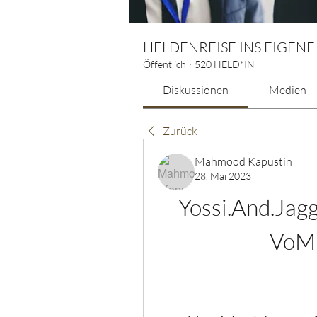
HELDENREISE INS EIGENE
Öffentlich
·
520 HELD*IN
Diskussionen
Medien
Zurück
Mahmood Kapustin
28. Mai 2023
Yossi.And.Jag
VoMi