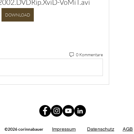
.2002.DVDRip.XviD-VoMiT.avi
DOWNLOAD
0 Kommentare
Impressum
Datenschutz
AGB
©2026 corinnabauer