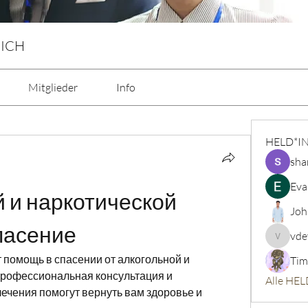
 ICH
Mitglieder
Info
HELD*I
sha
Eva
 и наркотической 
Joh
пасение
vde
vdeytbe
помощь в спасении от алкогольной и 
Tim
Профессиональная консультация и 
Alle HEL
чения помогут вернуть вам здоровье и 