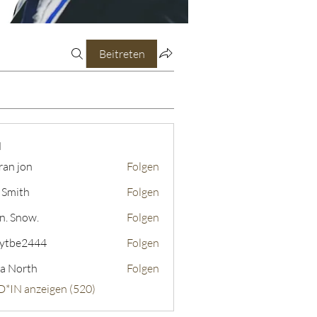
Beitreten
N
ran jon
Folgen
 Smith
Folgen
n. Snow.
Folgen
ytbe2444
Folgen
2444
a North
Folgen
D*IN anzeigen (520)