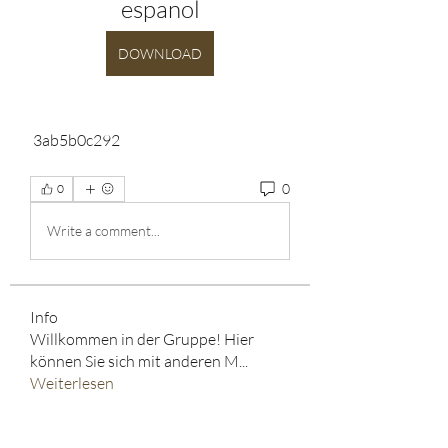
espanol
DOWNLOAD
 3ab5b0c292
0
0
Write a comment...
Info
Willkommen in der Gruppe! Hier
können Sie sich mit anderen M
...
Weiterlesen
HELD*IN