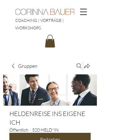
COACHING | VORTRÄGE |
WORKSHOPS
Gruppen
HELDENREISE INS EIGENE
ICH
Öffentlich
·
520 HELD*IN
Beitreten