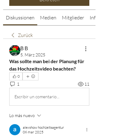
Diskussionen
Medien
Mitglieder
Info
Zurück
В В
5. März 2025
Was sollte man bei der Planung für 
das Hochzeitsvideo beachten?
0
1
11
Escribir un comentario...
Lo más nuevo
alexshow hochzeitsagentur
06 mar 2025