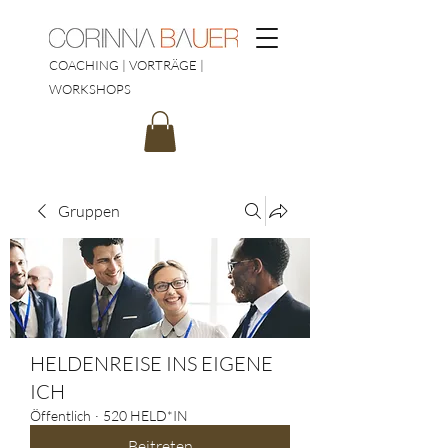
COACHING | VORTRÄGE |
WORKSHOPS
Gruppen
HELDENREISE INS EIGENE
ICH
Öffentlich
·
520 HELD*IN
Beitreten