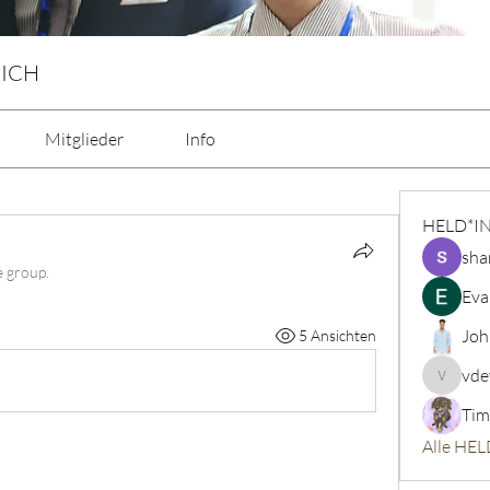
 ICH
Mitglieder
Info
HELD*I
sha
e group.
Eva
Joh
5 Ansichten
vde
vdeytbe
Tim
Alle HEL