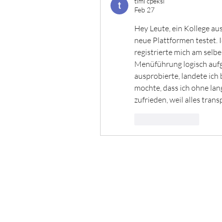
timi cpeksi
Feb 27
Hey Leute, ein Kollege aus
neue Plattformen testet. I
registrierte mich am selb
Menüführung logisch aufg
ausprobierte, landete ich 
mochte, dass ich ohne lang
zufrieden, weil alles transp
Like
Reply