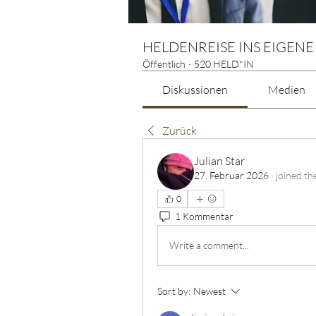
HELDENREISE INS EIGENE
Öffentlich
·
520 HELD*IN
Diskussionen
Medien
Zurück
Julian Star
27. Februar 2026
·
joined th
0
1 Kommentar
Write a comment...
Sort by:
Newest