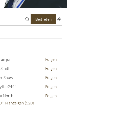
Beitreten
N
ran jon
Folgen
 Smith
Folgen
n. Snow.
Folgen
ytbe2444
Folgen
2444
a North
Folgen
D*IN anzeigen (520)