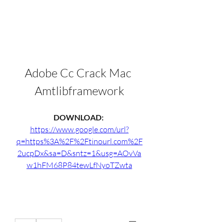
Adobe Cc Crack Mac 
Amtlibframework
DOWNLOAD: 
https://www.google.com/url?
q=https%3A%2F%2Ftinourl.com%2F
2ucpDx&sa=D&sntz=1&usg=AOvVa
w1hFM68P84tewLfNyoTZwta