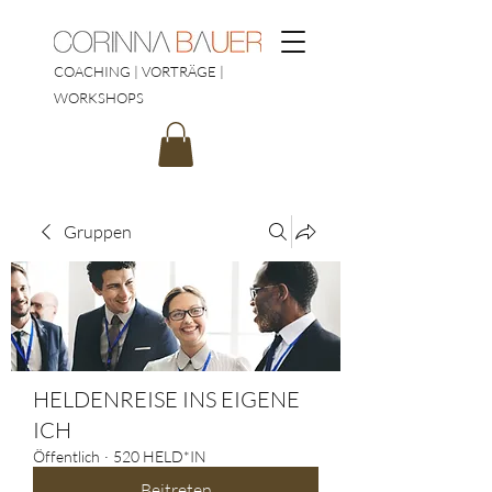
COACHING | VORTRÄGE |
WORKSHOPS
Gruppen
HELDENREISE INS EIGENE
ICH
Öffentlich
·
520 HELD*IN
Beitreten