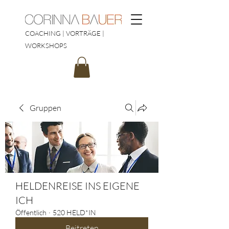
COACHING | VORTRÄGE |
WORKSHOPS
Gruppen
HELDENREISE INS EIGENE
ICH
Öffentlich
·
520 HELD*IN
Beitreten