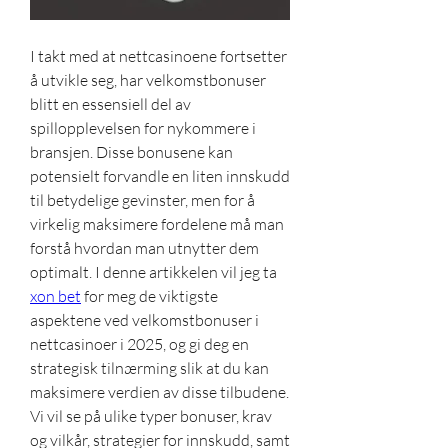
I takt med at nettcasinoene fortsetter 
å utvikle seg, har velkomstbonuser 
blitt en essensiell del av 
spillopplevelsen for nykommere i 
bransjen. Disse bonusene kan 
potensielt forvandle en liten innskudd 
til betydelige gevinster, men for å 
virkelig maksimere fordelene må man 
forstå hvordan man utnytter dem 
optimalt. I denne artikkelen vil jeg ta 
xon bet
 for meg de viktigste 
aspektene ved velkomstbonuser i 
nettcasinoer i 2025, og gi deg en 
strategisk tilnærming slik at du kan 
maksimere verdien av disse tilbudene. 
Vi vil se på ulike typer bonuser, krav 
og vilkår, strategier for innskudd, samt 