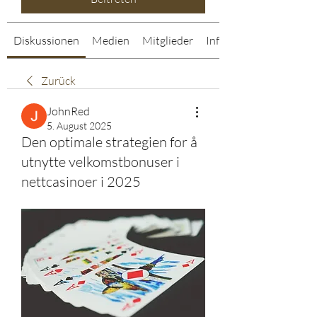
Diskussionen
Medien
Mitglieder
Info
Zurück
JohnRed
5. August 2025
Den optimale strategien for å
utnytte velkomstbonuser i
nettcasinoer i 2025