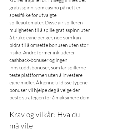
gratisspinn, som casino på nett er 
spesifikke for utvalgte 
spilleautomater. Disse gir spilleren 
muligheten til å spille gratisspinn uten 
å bruke egne penger, noe som kan 
bidra til å omsette bonusen uten stor 
risiko. Andre former inkluderer 
cashback-bonuser og ingen 
innskuddsbonuser, som lar spillerne 
teste plattformen uten å investere 
egne midler. Å kjenne til disse typene 
bonuser vil hjelpe deg å velge den 
beste strategien for å maksimere dem.
Krav og vilkår: Hva du 
må vite