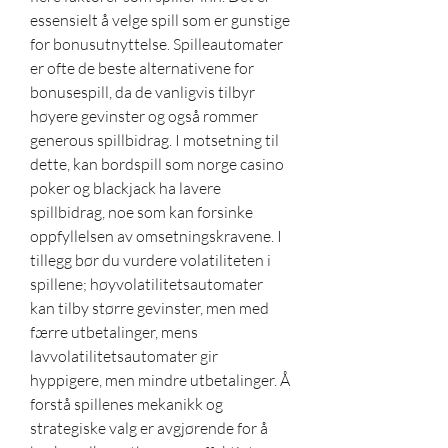
essensielt å velge spill som er gunstige 
for bonusutnyttelse. Spilleautomater 
er ofte de beste alternativene for 
bonusespill, da de vanligvis tilbyr 
høyere gevinster og også rommer 
generous spillbidrag. I motsetning til 
dette, kan bordspill som norge casino 
poker og blackjack ha lavere 
spillbidrag, noe som kan forsinke 
oppfyllelsen av omsetningskravene. I 
tillegg bør du vurdere volatiliteten i 
spillene; høyvolatilitetsautomater 
kan tilby større gevinster, men med 
færre utbetalinger, mens 
lavvolatilitetsautomater gir 
hyppigere, men mindre utbetalinger. Å 
forstå spillenes mekanikk og 
strategiske valg er avgjørende for å 