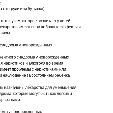
;
з от груди или бутылки);
 к звукам, которое возникает у детей, 
лекарства имеют свои побочные эффекты и 
рачом.
 синдрома у новорожденных
ентного синдрома у новорожденных 
я наркотиков и алкоголя во время 
имеет проблемы с наркотиками или 
 и наблюдение за состоянием ребенка.
ть назначены лекарства для уменьшения 
рома, которые могут быть как легкими, 
серьезными.
рома у новорожденных