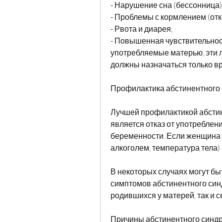
- Нарушение сна (бессонница)
- Проблемы с кормлением (отка
- Рвота и диарея;
- Повышенная чувствительность
употребляемые матерью, эти 
должны назначаться только в
Профилактика абстинентного
Лучшей профилактикой абстин
является отказ от употреблени
беременности. Если женщина 
алкоголем, температура тела)
В некоторых случаях могут бы
симптомов абстинентного синд
родившихся у матерей, так и 
Причины абстинентного синд