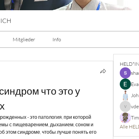
 ICH
Mitglieder
Info
HELD*I
sha
Eva
индром что это у 
Joh
х
vde
vdeytbe
ожденных - это патология, при которой 
Tim
мы с пищеварением, дыханием, соном и 
Alle HEL
об этом синдроме, чтобы лучше понять его 