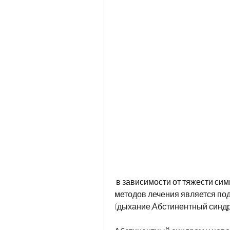
 в зависимости от тяжести симптомов и состояния ребенка. Одним из 
методов лечения является по
(дыхание,Абстинентный синд