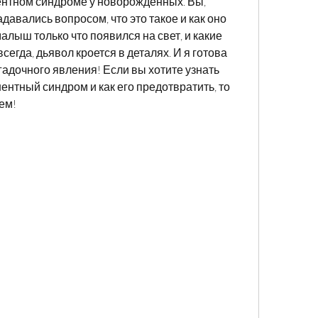
ентном синдроме у новорожденных. Вы, 
давались вопросом, что это такое и как оно 
алыш только что появился на свет, и какие 
сегда, дьявол кроется в деталях. И я готова 
гадочного явления! Если вы хотите узнать 
нентный синдром и как его предотвратить, то 
ем!