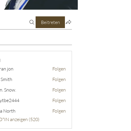
Beitreten
N
ran jon
Folgen
 Smith
Folgen
n. Snow.
Folgen
ytbe2444
Folgen
2444
a North
Folgen
D*IN anzeigen (520)