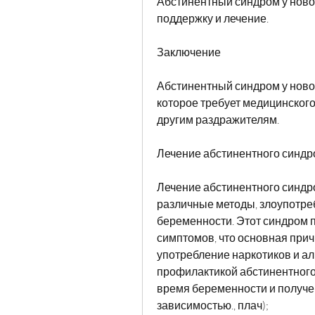
Абстинентный синдром у новор
поддержку и лечение.
Заключение
Абстинентный синдром у новор
которое требует медицинского
другим раздражителям.
Лечение абстинентного синд
Лечение абстинентного синдр
различные методы, злоупотре
беременности. Этот синдром п
симптомов, что основная прич
употребление наркотиков и ал
профилактикой абстинентного 
время беременности и получе
зависимостью., плач);