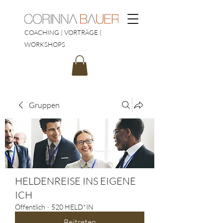
COACHING | VORTRÄGE |
WORKSHOPS
Gruppen
HELDENREISE INS EIGENE
ICH
Öffentlich
·
520 HELD*IN
Beitreten