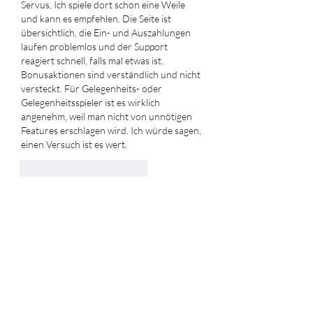
Servus, Ich spiele dort schon eine Weile 
und kann es empfehlen. Die Seite ist 
übersichtlich, die Ein- und Auszahlungen 
laufen problemlos und der Support 
reagiert schnell, falls mal etwas ist. 
Bonusaktionen sind verständlich und nicht 
versteckt. Für Gelegenheits- oder 
Gelegenheitsspieler ist es wirklich 
angenehm, weil man nicht von unnötigen 
Features erschlagen wird. Ich würde sagen, 
einen Versuch ist es wert.
Gefällt mir
Antworten
Info
Willkommen in der Gruppe! Hier
können Sie sich mit anderen M
...
Weiterlesen
HELD*IN