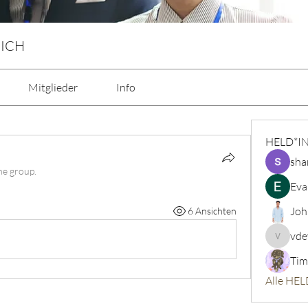
 ICH
Mitglieder
Info
HELD*I
sha
he group.
Eva
Joh
6 Ansichten
vde
vdeytbe
Tim
Alle HEL