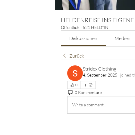
HELDENREISE INS EIGENE
Öffentlich
·
521 HELD*IN
Diskussionen
Medien
Zurück
Stridex Clothing
4. September 2025
·
joined t
0
0 Kommentare
Write a comment...