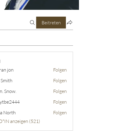
Beitreten
N
ran jon
Folgen
 Smith
Folgen
n. Snow.
Folgen
ytbe2444
Folgen
2444
a North
Folgen
D*IN anzeigen (521)