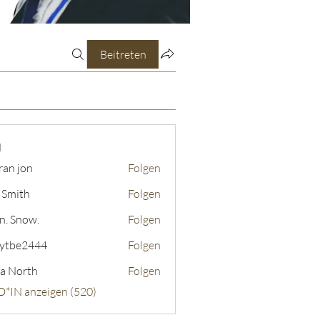
Beitreten
N
ran jon
Folgen
 Smith
Folgen
n. Snow.
Folgen
ytbe2444
Folgen
2444
a North
Folgen
D*IN anzeigen (520)