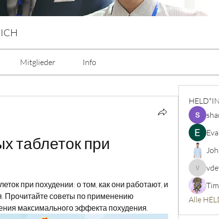
 ICH
Mitglieder
Info
HELD*I
sha
Eva
х таблеток при 
Joh
vde
vdeytbe
еток при похудении: о том, как они работают, и 
Tim
. Прочитайте советы по применению 
Alle HEL
жения максимального эффекта похудения.