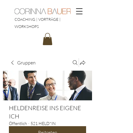
COACHING | VORTRÄGE |
WORKSHOPS
Gruppen
HELDENREISE INS EIGENE
ICH
Öffentlich
·
521 HELD*IN
Beitreten