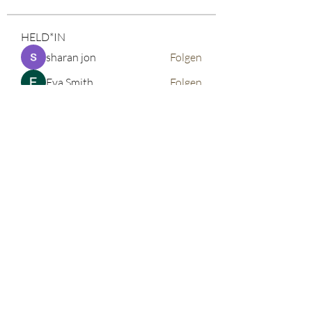
HELD*IN
sharan jon
Folgen
Eva Smith
Folgen
John. Snow.
Folgen
vdeytbe2444
Folgen
vdeytbe2444
Tima North
Folgen
Alle HELD*IN anzeigen (521)
©2026 corinnabauer
Impressum