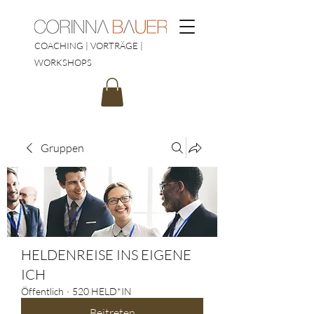
COACHING | VORTRÄGE |
WORKSHOPS
Gruppen
HELDENREISE INS EIGENE
ICH
Öffentlich
·
520 HELD*IN
Beitreten