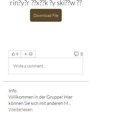
rin?y?r ??x??k ?y ski??w ??
Download File
0
0
Write a comment...
Info
Willkommen in der Gruppe! Hier
können Sie sich mit anderen M
...
Weiterlesen
HELD*IN