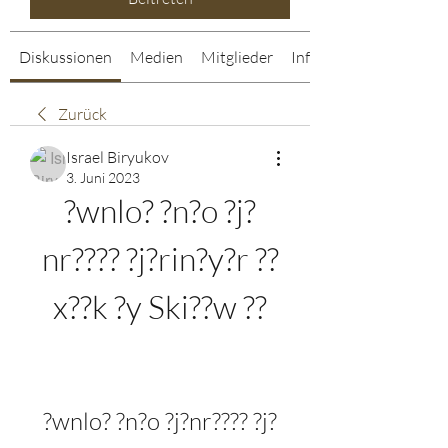
Diskussionen
Medien
Mitglieder
Info
Zurück
Israel Biryukov
3. Juni 2023
?wnlo? ?n?o ?j?
nr???? ?j?rin?y?r ??
x??k ?y Ski??w ??
?wnlo? ?n?o ?j?nr???? ?j?