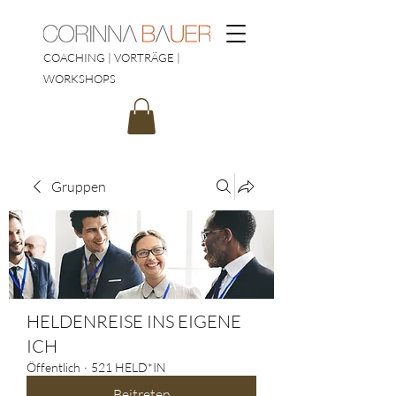
COACHING | VORTRÄGE |
WORKSHOPS
Gruppen
HELDENREISE INS EIGENE
ICH
Öffentlich
·
521 HELD*IN
Beitreten