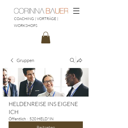
COACHING | VORTRÄGE |
WORKSHOPS
Gruppen
HELDENREISE INS EIGENE
ICH
Öffentlich
·
520 HELD*IN
Beitreten