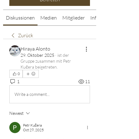
Diskussionen
Medien
Mitglieder
Info
Zurück
Hiraya Alonto
29. Oktober 2025
·
ist der
Gruppe zusammen mit
Petr
Kučera beigetreten
.
0
1
11
Write a comment...
Newest
Petr Kučera
Oct 29, 2025